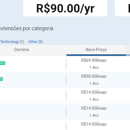
R$90.00/yr
extensões por categoria
Technology (1)
Other (5)
Domínio
Novo Preço
R$69.90Reais
VO
1 Ano
R$90.00Reais
O
1 Ano
R$14.95Reais
1 Ano
R$14.95Reais
1 Ano
R$14.95Reais