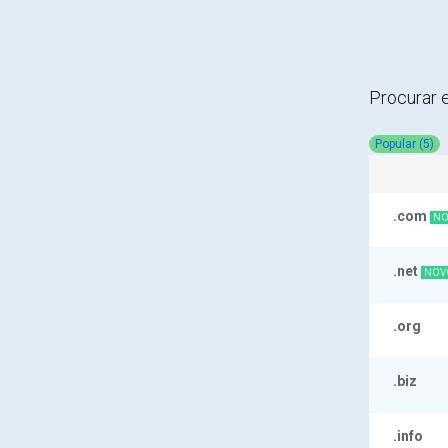
Procurar 
Popular (5)
.com
NO
.net
NOV
.org
.biz
.info