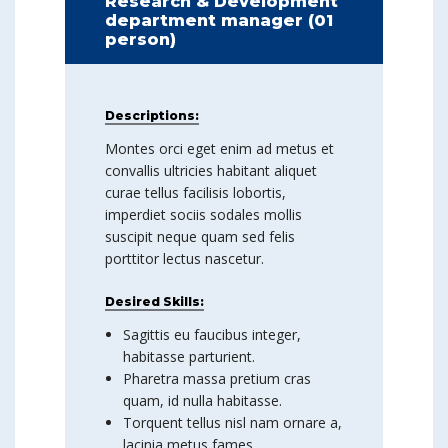
Research & Development
department manager (01
person)
Descriptions:
Montes orci eget enim ad metus et
convallis ultricies habitant aliquet
curae tellus facilisis lobortis,
imperdiet sociis sodales mollis
suscipit neque quam sed felis
porttitor lectus nascetur.
Desired Skills:
Sagittis eu faucibus integer,
habitasse parturient.
Pharetra massa pretium cras
quam, id nulla habitasse.
Torquent tellus nisl nam ornare a,
lacinia metus fames.