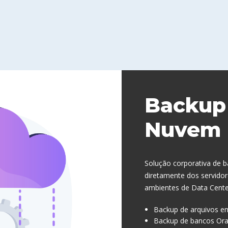
 dados estarão armazenados em
O Backup é Monitorado por n
ta Centers Word Class Tier III, num
especialistas o que garante a
 blindado, com vigilância 24×7.
funcionalidade do mesm
Backup
Nuvem
Solução corporativa de
diretamente dos servidor
ambientes de Data Center 
Backup de arquivos e
Backup de bancos Orac