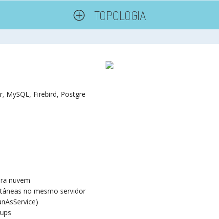
TOPOLOGIA
, MySQL, Firebird, Postgre
para nuvem
ultâneas no mesmo servidor
unAsService)
kups