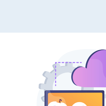
Nosso sistema permite agendamentos do
Os seus
tipo: Diário, Semanal, Mensal, Anual ou
nossos Da
Backup Contínuo.
prédio