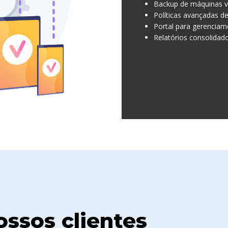
Backup de máquinas v
Políticas avançadas d
Portal para gerenciam
Relatórios consolidado
ossos clientes