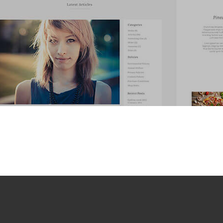
C
Conheça nosso planos de alta capacidade, e com recursos customizáve