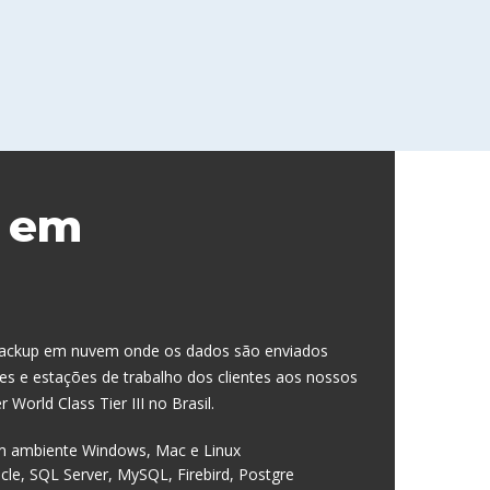
ossos
 total
o.
CONTATO
 em
 backup em nuvem onde os dados são enviados
es e estações de trabalho dos clientes aos nossos
World Class Tier III no Brasil.
m ambiente Windows, Mac e Linux
le, SQL Server, MySQL, Firebird, Postgre